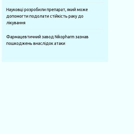
Науковці розробили препарат, який може
допомогти подолати стійкість раку до
лікування
Фармацевтичний завод Nikopharm зазнав
пошкоджень внаслідок атаки