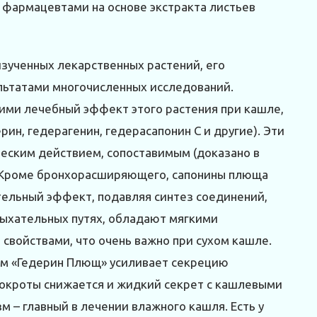
 фармацевтами на основе экстракта листьев
зученных лекарственных растений, его
льтатами многочисленных исследований.
ми лечебный эффект этого растения при кашле,
ин, гедерагенин, гедерасапонин С и другие). Эти
ским действием, сопоставимым (доказано в
. Кроме бронхорасширяющего, сапонины плюща
ельный эффект, подавляя синтез соединений,
ыхательных путях, обладают мягкими
войствами, что очень важно при сухом кашле.
ам «Гедерин Плющ» усиливает секрецию
мокроты снижается и жидкий секрет с кашлевыми
м – главный в лечении влажного кашля. Есть у