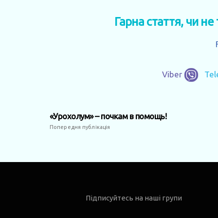
Гарна стаття, чи не
Viber
Te
«Урохолум» – почкам в помощь!
Попередня публікація
Підписуйтесь на наші групи