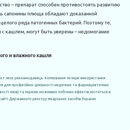
ство – препарат способен противостоять развитию
дь сапонины плюща обладают доказанной
целого ряда патогенных бактерий. Поэтому те,
 с кашлем, могут быть уверены – недомогание
ого и влажного кашля
міст несе рекламодавець. Копіювання чи інше використання
ція для професійної діяльності медичних та фармацевтичних
ості ліків) та перелік можливих побічних ефектів містяться в
 сайті Державного реєстру лікарських засобів України