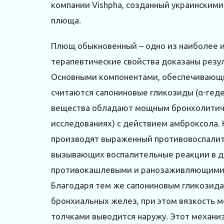
компании Vishpha, созданный украинскими
плюща.
Плющ обыкновенный – одно из наиболее и
терапевтические свойства доказаны резу
Основными компонентами, обеспечивающи
считаются сапониновые гликозиды (α-гедер
вещества обладают мощным бронхолитиче
исследованиях) с действием амброксола
производят выраженный противовоспалит
вызывающих воспалительные реакции в д
противокашлевыми и ранозаживляющими с
Благодаря тем же сапониновым гликозид
бронхиальных желез, при этом вязкость 
толчками выводится наружу. Этот механиз