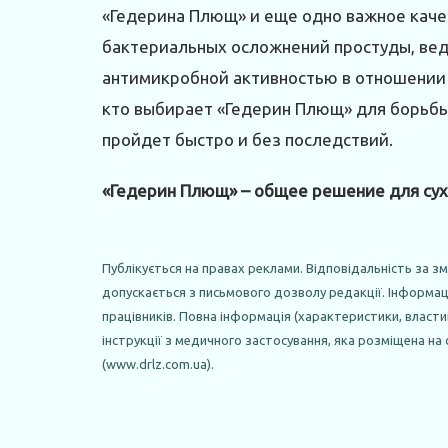
«Гедерина Плющ» и еще одно важное каче
бактериальных осложнений простуды, ве
антимикробной активностью в отношении 
кто выбирает «Гедерин Плющ» для борьбы
пройдет быстро и без последствий.
«Гедерин Плющ» – общее решение для сух
Публікується на правах реклами. Відповідальність за з
допускається з письмового дозволу редакції. Інформа
працівників. Повна інформація (характеристики, властив
інструкції з медичного застосування, яка розміщена на
(www.drlz.com.ua).