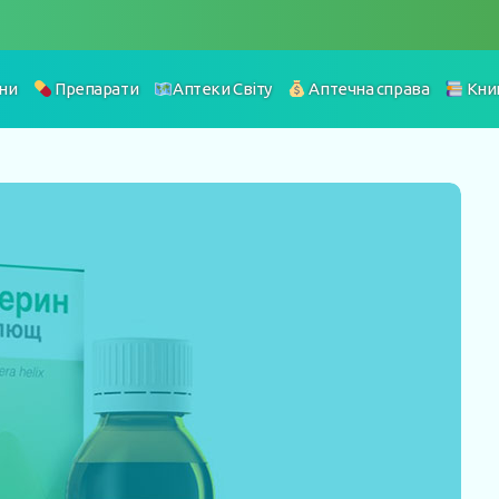
ни
Препарати
Аптеки Світу
Аптечна справа
Кни