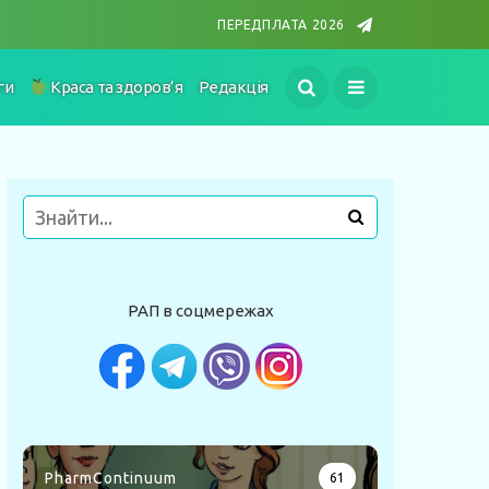
ПЕРЕДПЛАТА 2026
ги
Краса та здоров’я
Редакція
РАП в соцмережах
PharmContinuum
61