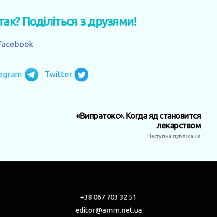
 так? Поділіться з друзями!
Facebook
legram
Twitter
«Випратокс». Когда яд становится
лекарством
Наступна публікація
+38 067 703 32 51
editor@amm.net.ua