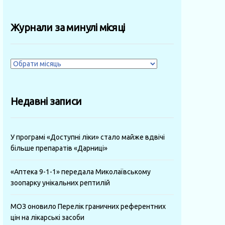
Журнали за минулі місяці
Журнали
за
минулі
Недавні записи
місяці
У програмі «Доступні ліки» стало майже вдвічі
більше препаратів «Дарниці»
«Аптека 9-1-1» передала Миколаївському
зоопарку унікальних рептилій
МОЗ оновило Перелік граничних референтних
цін на лікарські засоби