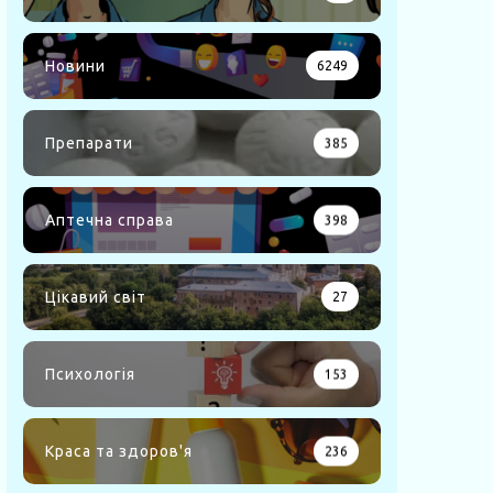
Новини
6249
Препарати
385
Аптечна справа
398
Цікавий світ
27
Психологія
153
Краса та здоров'я
236