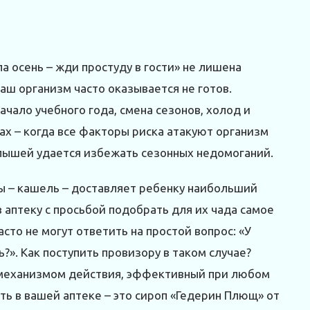
а осень – жди простуду в гости» не лишена
аш организм часто оказывается не готов.
чало учебного года, смена сезонов, холод и
ах – когда все факторы риска атакуют организм
лышей удается избежать сезонных недомоганий.
ы – кашель – доставляет ребенку наибольший
 аптеку с просьбой подобрать для их чада самое
асто не могут ответить на простой вопрос: «У
». Как поступить провизору в таком случае?
 механизмом действия, эффективный при любом
ть в вашей аптеке – это сироп «Гедерин Плющ» от