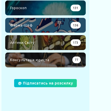
Гороскоп
131
Фарма-Шеф
136
Аптеки Світу
173
Консультація юриста
77
@ Підписатись на розсилку