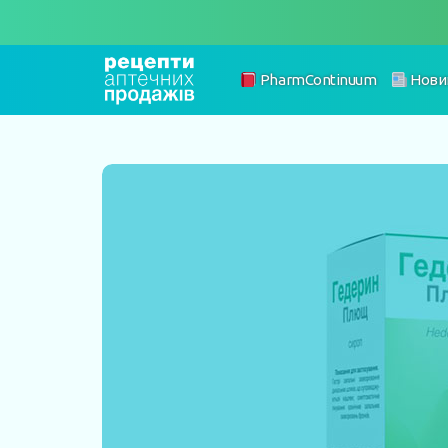
PharmContinuum
Нови