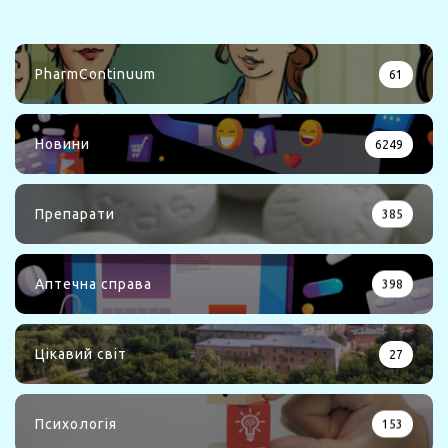
PharmContinuum
61
Новини
6249
Препарати
385
Аптечна справа
398
Цікавий світ
27
Психологія
153