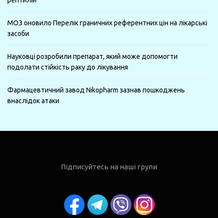
МОЗ оновило Перелік граничних референтних цін на лікарські
засоби
Науковці розробили препарат, який може допомогти
подолати стійкість раку до лікування
Фармацевтичний завод Nikopharm зазнав пошкоджень
внаслідок атаки
Підписуйтесь на наші групи