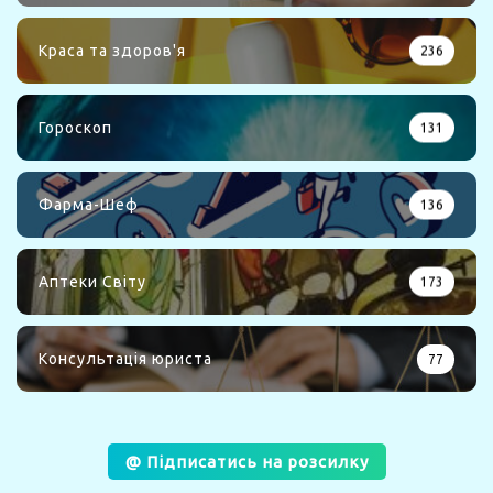
Краса та здоров'я
236
Гороскоп
131
Фарма-Шеф
136
Аптеки Світу
173
Консультація юриста
77
@ Підписатись на розсилку