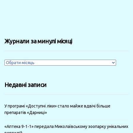
Журнали за минулі місяці
Журнали
за
минулі
Недавні записи
місяці
У програмі «Доступні ліки» стало майже вдвічі більше
препаратів «Дарниці»
«Аптека 9-1-1» передала Миколаївському зоопарку унікальних
рептилій