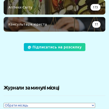
Аптеки Світу
173
Консультація юриста
77
@ Підписатись на розсилку
Журнали за минулі місяці
Журнали