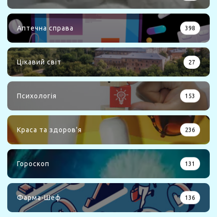
Аптечна справа
398
Цікавий світ
27
Психологія
153
Краса та здоров'я
236
Гороскоп
131
Фарма-Шеф
136