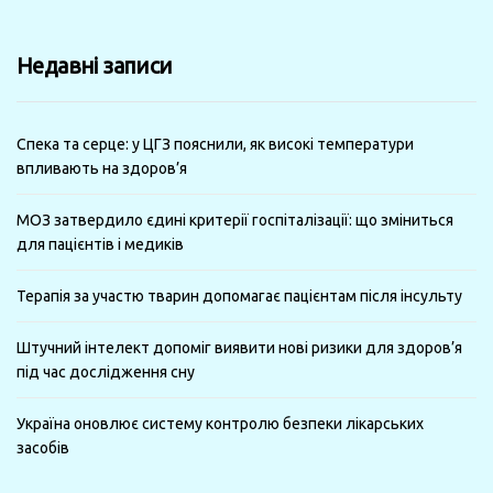
за
минулі
Недавні записи
місяці
Спека та серце: у ЦГЗ пояснили, як високі температури
впливають на здоров’я
МОЗ затвердило єдині критерії госпіталізації: що зміниться
для пацієнтів і медиків
Терапія за участю тварин допомагає пацієнтам після інсульту
Штучний інтелект допоміг виявити нові ризики для здоров’я
під час дослідження сну
Україна оновлює систему контролю безпеки лікарських
засобів