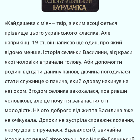
«Кайдашева сім’я» – твір, з яким асоціюється
прізвище цього українського класика. Але
наприкінці 19 ст. він написав ще один, про який
відомо менше. Історія селянки Василини, від краси
якої чоловіки втрачали голову. Аби допомогти
родині віддати данину панові, дівчина погодилася
стати служницею панича, який одразу накинув на
неї оком. Згодом селянка закохалася, повіривши
чоловікові, але це почуття занапастило її
молодість. Нічого доброго від життя Василина вже
не очікувала. Допоки не зустріла справжнє кохання,
якому довго пручалася. Здавалося б, звичайна
історія класичної літератури. Але Нечуй-Левицький