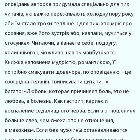
оповідань авторка придумала спеціально для тих
читачів, які важко переживають холодну пору року,
аби їм стало трохи тепліше. І для тих, хто мріє про
кохання, вже його зустрів або, навпаки, мучиться у
стосунках. Читаючи, впізнаєте себе, подругу,
колишнього і, можливо, навіть майбутнього.
Книжка наповнена мудрістю, романтикою, її
потрібно смакувати щовечора, по оповіданню – це
своєрідна терапія. І виписувати цитати. Їх
багато: «Любовь, которая причиняет боль, это не
любовь, а болезнь. Как гастрит, кариес и
воспаление седалищного нерва. Если в отношениях
больше слез, чем смеха, это не отношения,
а мазохизм. Если без мужчины останавливаются
часы, меркнет свет и еще больше замедляется