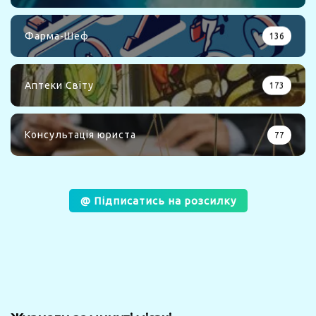
Фарма-Шеф
136
Аптеки Світу
173
Консультація юриста
77
@ Підписатись на розсилку