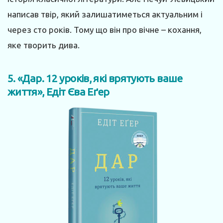
написав твір, який залишатиметься актуальним і
через сто років. Тому що він про вічне – кохання,
яке творить дива.
5. «Дар. 12 уроків, які врятують ваше
життя», Едіт Єва Еґер