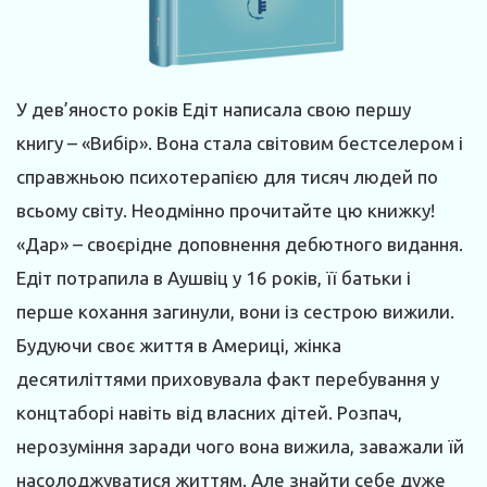
У дев’яносто років Едіт написала свою першу
книгу – «Вибір». Вона стала світовим бестселером і
справжньою психотерапією для тисяч людей по
всьому світу. Неодмінно прочитайте цю книжку!
«Дар» – своєрідне доповнення дебютного видання.
Едіт потрапила в Аушвіц у 16 років, її батьки і
перше кохання загинули, вони із сестрою вижили.
Будуючи своє життя в Америці, жінка
десятиліттями приховувала факт перебування у
концтаборі навіть від власних дітей. Розпач,
нерозуміння заради чого вона вижила, заважали їй
насолоджуватися життям. Але знайти себе дуже