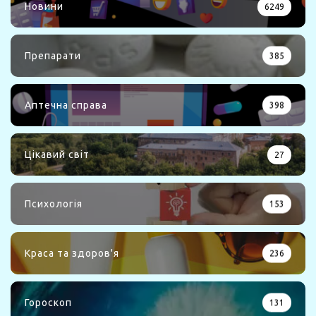
Новини
6249
Препарати
385
Аптечна справа
398
Цікавий світ
27
Психологія
153
Краса та здоров'я
236
Гороскоп
131