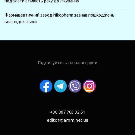
подолати стійкість раку до лікування
Фармацевтичний завод Nikopharm зазнав пошкоджень
внаслідок атаки
Підписуйтесь на наші групи
+38 067 703 32 51
editor@amm.net.ua