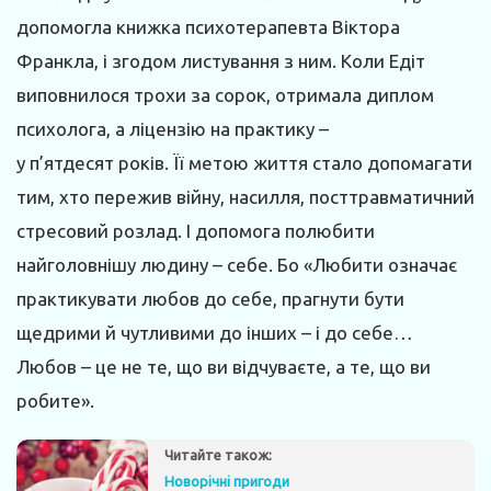
допомогла книжка психотерапевта Віктора
Франкла, і згодом листування з ним. Коли Едіт
виповнилося трохи за сорок, отримала диплом
психолога, а ліцензію на практику –
у п’ятдесят років. Її метою життя стало допомагати
тим, хто пережив війну, насилля, посттравматичний
стресовий розлад. І допомога полюбити
найголовнішу людину – себе. Бо «Любити означає
практикувати любов до себе, прагнути бути
щедрими й чутливими до інших – і до себе…
Любов – це не те, що ви відчуваєте, а те, що ви
робите».
Читайте також:
Новорiчнi пригоди