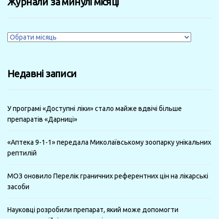
Журнали за минулі місяці
Журнали
за
минулі
Недавні записи
місяці
У програмі «Доступні ліки» стало майже вдвічі більше
препаратів «Дарниці»
«Аптека 9-1-1» передала Миколаївському зоопарку унікальних
рептилій
МОЗ оновило Перелік граничних референтних цін на лікарські
засоби
Науковці розробили препарат, який може допомогти