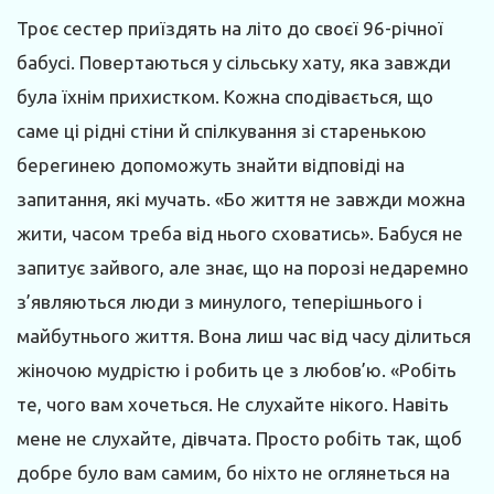
Троє сестер приїздять на літо до своєї 96-річної
бабусі. Повертаються у сільську хату, яка завжди
була їхнім прихистком. Кожна сподівається, що
саме ці рідні стіни й спілкування зі старенькою
берегинею допоможуть знайти відповіді на
запитання, які мучать. «Бо життя не завжди можна
жити, часом треба від нього сховатись». Бабуся не
запитує зайвого, але знає, що на порозі недаремно
з’являються люди з минулого, теперішнього і
майбутнього життя. Вона лиш час від часу ділиться
жіночою мудрістю і робить це з любов’ю. «Робіть
те, чого вам хочеться. Не слухайте нікого. Навіть
мене не слухайте, дівчата. Просто робіть так, щоб
добре було вам самим, бо ніхто не оглянеться на