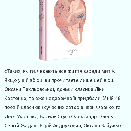
«Таких, як ти, чекають все життя заради миті».
Якщо у цій збірці ви прочитаєте лише цей вірш
Оксани Пахльовської, доньки класика Ліни
Костенко, то вже недаремно її придбали. У ній 46
поезій класиків і сучасних авторів. Іван Франко та
Леся Українка, Василь Стус і Олександр Олесь,
Сергій Жадан і Юрій Андрухович, Оксана Забужко і