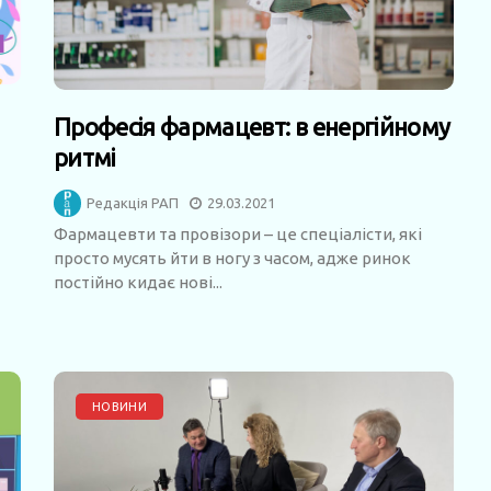
Професія фармацевт: в енергійному
ритмі
Редакція РАП
29.03.2021
Фармацевти та провізори – це спеціалісти, які
просто мусять йти в ногу з часом, адже ринок
постійно кидає нові...
НОВИНИ