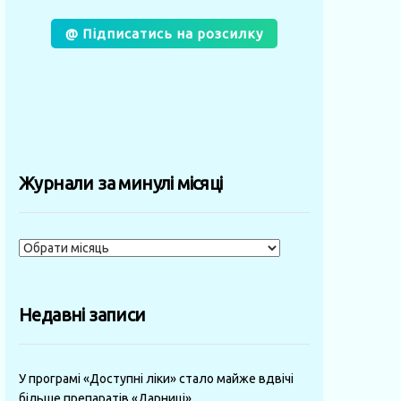
@ Підписатись на розсилку
Журнали за минулі місяці
Журнали
за
минулі
Недавні записи
місяці
У програмі «Доступні ліки» стало майже вдвічі
більше препаратів «Дарниці»