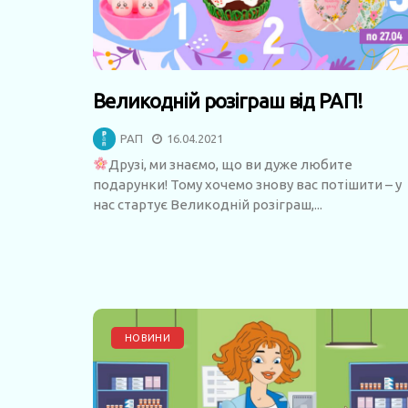
Великодній розіграш від РАП!
РАП
16.04.2021
Друзі, ми знаємо, що ви дуже любите
подарунки! Тому хочемо знову вас потішити – у
нас стартує Великодній розіграш,...
НОВИНИ