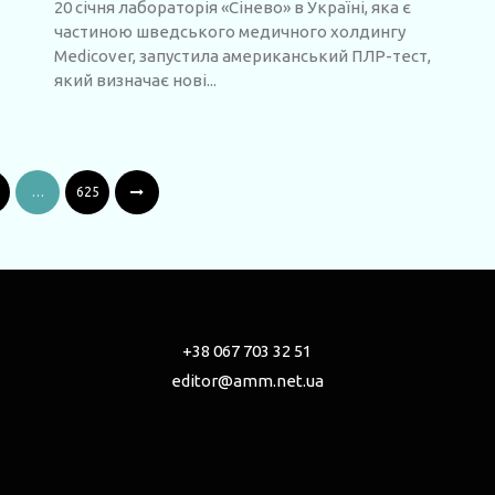
20 січня лабораторія «Сінево» в Україні, яка є
частиною шведського медичного холдингу
Medicover, запустила американський ПЛР-тест,
який визначає нові...
…
625
+38 067 703 32 51
editor@amm.net.ua