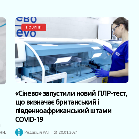
НОВИНИ
«Сінево» запустили новий ПЛР-тест,
що визначає британський і
південноафриканський штами
COVID-19
й
ни.
Редакція РАП
20.01.2021