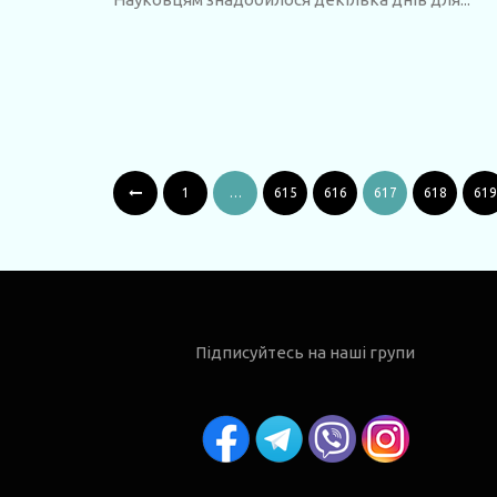
1
…
615
616
617
618
619
Підписуйтесь на наші групи