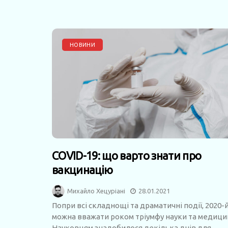
НОВИНИ
COVID-19: що варто знати про
вакцинацію
Михайло Хецуріані
28.01.2021
Попри всі складнощі та драматичні події, 2020-
можна вважати роком тріумфу науки та медици
Науковцям знадобилося декілька днів для...