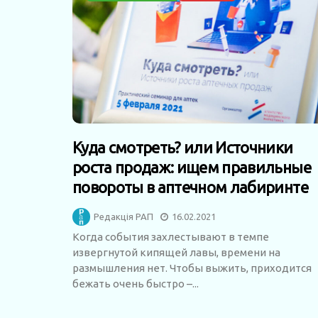
Куда смотреть? или Источники
роста продаж: ищем правильные
повороты в аптечном лабиринте
Редакція РАП
16.02.2021
Когда события захлестывают в темпе
извергнутой кипящей лавы, времени на
размышления нет. Чтобы выжить, приходится
бежать очень быстро –...