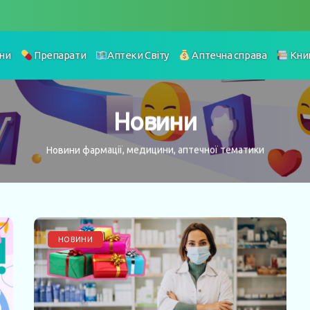
ни
Препарати
Аптеки Світу
Аптечна справа
Кни
Новини
Новини фармації, медицини, аптечної тематики
НОВИНИ