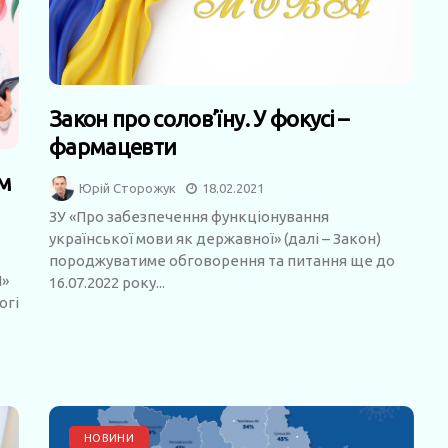
Закон про солов’їну. У фокусі –
фармацевти
м
Юрій Сторожук
18.02.2021
ЗУ «Про забезпечення функціонування
української мови як державної» (далі – Закон)
породжуватиме обговорення та питання ще до
Н»
16.07.2022 року...
огі
НОВИНИ