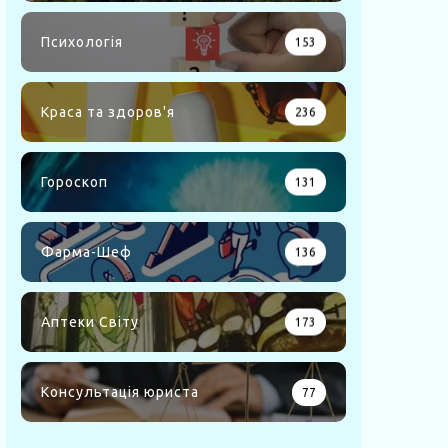
Психологія
153
Краса та здоров'я
236
Гороскоп
131
Фарма-Шеф
136
Аптеки Світу
173
Консультація юриста
77