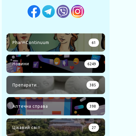
PharmContinuum
61
Новини
6249
Препарати
385
Аптечна справа
398
Цікавий світ
27