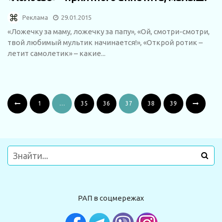
Реклама
29.01.2015
«Ложечку за маму, ложечку за папу», «Ой, смотри-смотри,
твой любимый мультик начинается!», «Открой ротик –
летит самолетик» – какие...
1
…
35
36
37
38
39
РАП в соцмережах