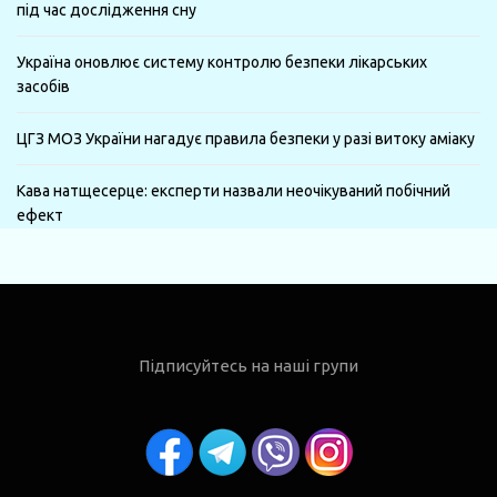
під час дослідження сну
Україна оновлює систему контролю безпеки лікарських
засобів
ЦГЗ МОЗ України нагадує правила безпеки у разі витоку аміаку
Кава натщесерце: експерти назвали неочікуваний побічний
ефект
Підписуйтесь на наші групи