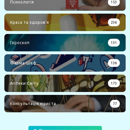
Психологія
153
Краса та здоров'я
236
Гороскоп
131
Фарма-Шеф
136
Аптеки Світу
173
Консультація юриста
77