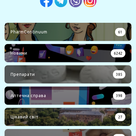
PharmContinuum
61
Новини
6242
Препарати
385
Аптечна справа
398
Цікавий світ
27