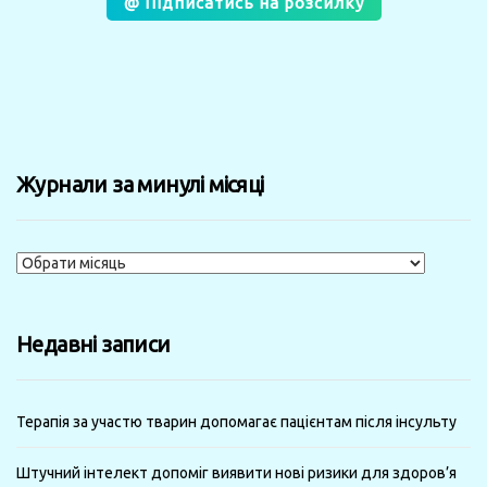
@ Підписатись на розсилку
Журнали за минулі місяці
Журнали
за
минулі
Недавні записи
місяці
Терапія за участю тварин допомагає пацієнтам після інсульту
Штучний інтелект допоміг виявити нові ризики для здоров’я