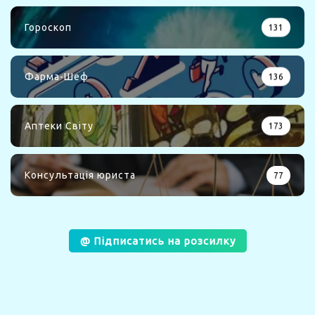
Гороскоп
131
Фарма-Шеф
136
Аптеки Світу
173
Консультація юриста
77
@ Підписатись на розсилку