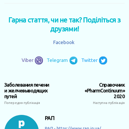
Гарна стаття, чи не так? Поділіться з
друзями!
Facebook
Viber
Telegram
Twitter
Заболевания печени
Справочник
и желчевыводящих
«PharmContinuum»
путей
2020
Попередня публікація
Наступна публікація
РАП
РАП - https://www.rap.in.ua/