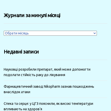
Журнали за минулі місяці
Журнали
за
минулі
Недавні записи
місяці
Науковці розробили препарат, який може допомогти
подолати стійкість раку до лікування
Фармацевтичний завод Nikopharm зазнав пошкоджень
внаслідок атаки
Спека та серце: у ЦГЗ пояснили, як високі температури
впливають на здоров’я