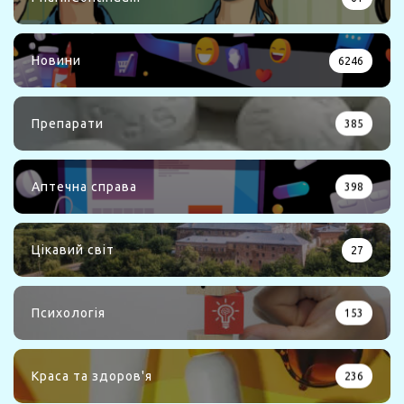
Новини
6246
Препарати
385
Аптечна справа
398
Цікавий світ
27
Психологія
153
Краса та здоров'я
236