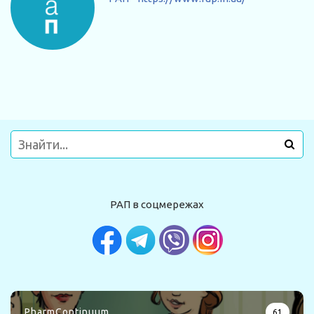
РАП в соцмережах
PharmContinuum
61