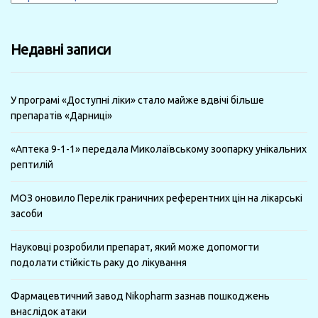
за
минулі
Недавні записи
місяці
У програмі «Доступні ліки» стало майже вдвічі більше
препаратів «Дарниці»
«Аптека 9-1-1» передала Миколаївському зоопарку унікальних
рептилій
МОЗ оновило Перелік граничних референтних цін на лікарські
засоби
Науковці розробили препарат, який може допомогти
подолати стійкість раку до лікування
Фармацевтичний завод Nikopharm зазнав пошкоджень
внаслідок атаки