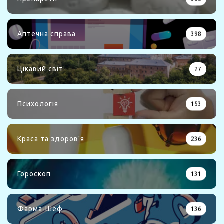
Аптечна справа
398
Цікавий світ
27
Психологія
153
Краса та здоров'я
236
Гороскоп
131
Фарма-Шеф
136