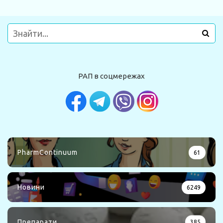
РАП в соцмережах
PharmContinuum
61
Новини
6249
Препарати
385