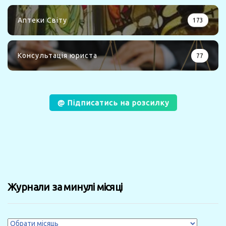
Аптеки Світу
173
Консультація юриста
77
@ Підписатись на розсилку
Журнали за минулі місяці
Журнали