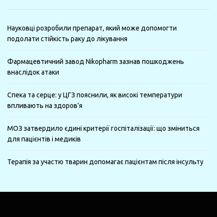
Науковці розробили препарат, який може допомогти
подолати стійкість раку до лікування
Фармацевтичний завод Nikopharm зазнав пошкоджень
внаслідок атаки
Спека та серце: у ЦГЗ пояснили, як високі температури
впливають на здоров’я
МОЗ затвердило єдині критерії госпіталізації: що зміниться
для пацієнтів і медиків
Терапія за участю тварин допомагає пацієнтам після інсульту