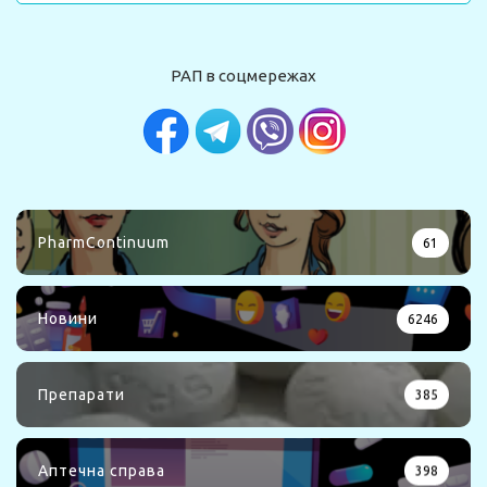
РАП в соцмережах
PharmContinuum
61
Новини
6246
Препарати
385
Аптечна справа
398