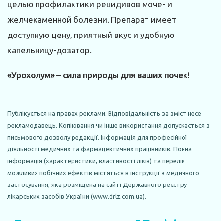
целью профилактики рецидивов моче- и
желчекаменной болезни. Препарат имеет
доступную цену, приятный вкус и удобную
капельницу-дозатор.
«Урохолум» – сила природы для ваших почек!
Публікується на правах реклами. Відповідальність за зміст несе
рекламодавець. Копіювання чи інше використання допускається з
письмового дозволу редакції. Інформація для професійної
діяльності медичних та фармацевтичних працівників. Повна
інформація (характеристики, властивості ліків) та перелік
можливих побічних ефектів містяться в інструкції з медичного
застосування, яка розміщена на сайті Державного реєстру
лікарських засобів України (www.drlz.com.ua).