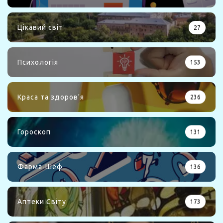
Цікавий світ
27
Психологія
153
Краса та здоров'я
236
Гороскоп
131
Фарма-Шеф
136
Аптеки Світу
173