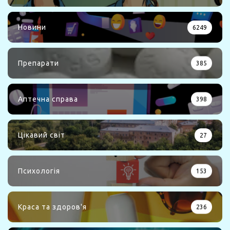
Новини
6249
Препарати
385
Аптечна справа
398
Цікавий світ
27
Психологія
153
Краса та здоров'я
236