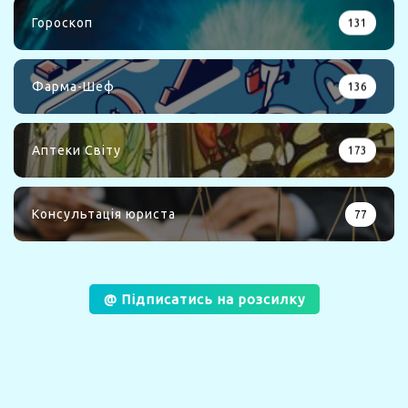
Гороскоп
131
Фарма-Шеф
136
Аптеки Світу
173
Консультація юриста
77
@ Підписатись на розсилку