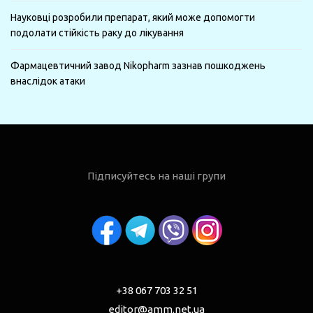
Науковці розробили препарат, який може допомогти
подолати стійкість раку до лікування
Фармацевтичний завод Nikopharm зазнав пошкоджень
внаслідок атаки
Підписуйтесь на наші групи
+38 067 703 32 51
editor@amm.net.ua