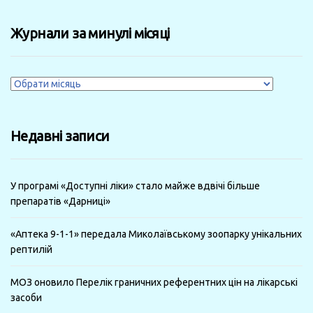
Журнали за минулі місяці
Журнали
за
минулі
Недавні записи
місяці
У програмі «Доступні ліки» стало майже вдвічі більше
препаратів «Дарниці»
«Аптека 9-1-1» передала Миколаївському зоопарку унікальних
рептилій
МОЗ оновило Перелік граничних референтних цін на лікарські
засоби