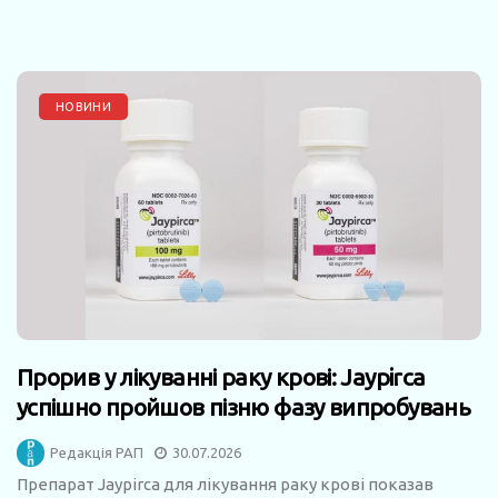
НОВИНИ
Прорив у лікуванні раку крові: Jaypirca
успішно пройшов пізню фазу випробувань
Редакція РАП
30.07.2026
Препарат Jaypirca для лікування раку крові показав