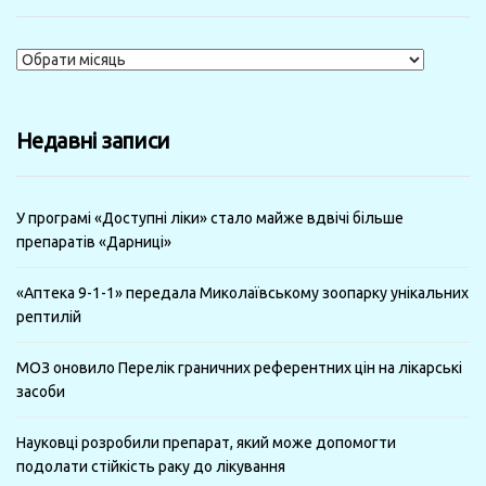
Журнали
за
минулі
Недавні записи
місяці
У програмі «Доступні ліки» стало майже вдвічі більше
препаратів «Дарниці»
«Аптека 9-1-1» передала Миколаївському зоопарку унікальних
рептилій
МОЗ оновило Перелік граничних референтних цін на лікарські
засоби
Науковці розробили препарат, який може допомогти
подолати стійкість раку до лікування