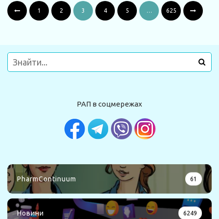
1
2
3
4
5
…
625
РАП в соцмережах
PharmContinuum
61
Новини
6249