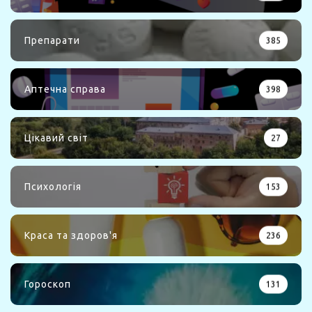
Препарати
385
Аптечна справа
398
Цікавий світ
27
Психологія
153
Краса та здоров'я
236
Гороскоп
131