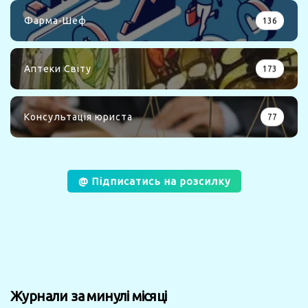
Фарма-Шеф
136
Аптеки Світу
173
Консультація юриста
77
@ Підписатись на розсилку
Журнали за минулі місяці