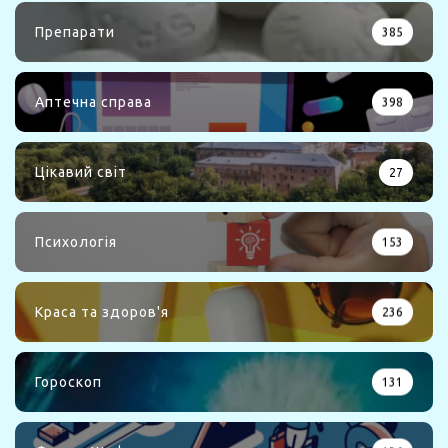
Препарати
385
Аптечна справа
398
Цікавий світ
27
Психологія
153
Краса та здоров'я
236
Гороскоп
131