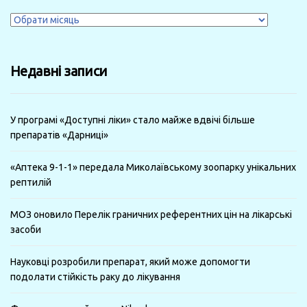
Журнали
за
минулі
Недавні записи
місяці
У програмі «Доступні ліки» стало майже вдвічі більше
препаратів «Дарниці»
«Аптека 9-1-1» передала Миколаївському зоопарку унікальних
рептилій
МОЗ оновило Перелік граничних референтних цін на лікарські
засоби
Науковці розробили препарат, який може допомогти
подолати стійкість раку до лікування