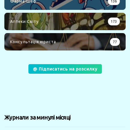
Фарма-Шеф
136
Аптеки Світу
173
Консультація юриста
77
@ Підписатись на розсилку
Журнали за минулі місяці