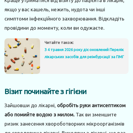
Краще утриматися від візиту до пацієнта в лікарні,
якщо у вас кашель, нежить, нудота чи інші
симптоми інфекційного захворювання. Відкладіть
провідини до моменту, коли ви одужаєте.
Читайте також:
З 4 травня 2026 року діє оновлений Перелік
лікарських засобів для реімбурсації за ПМГ
Візит починайте з гігієни
Зайшовши до лікарні,
обробіть руки антисептиком
або помийте водою з милом.
Так ви зменшите
ризик занесення хвороботворних мікроорганізмів
до середовища лікарні. Виходячи з лікарні, ще раз